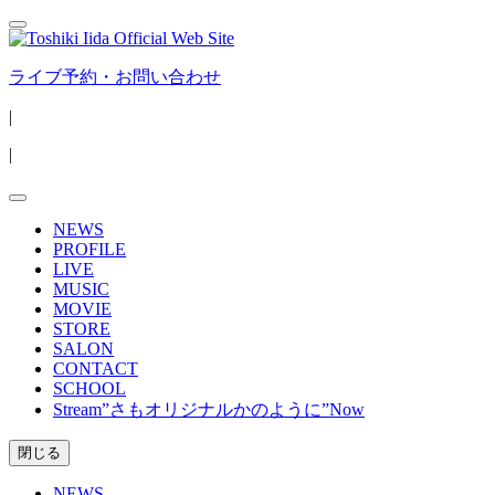
コ
ン
テ
ライブ予約・お問い合わせ
ン
ツ
|
へ
|
ス
キ
ッ
プ
NEWS
PROFILE
LIVE
MUSIC
MOVIE
STORE
SALON
CONTACT
SCHOOL
Stream”さもオリジナルかのように”Now
閉じる
NEWS