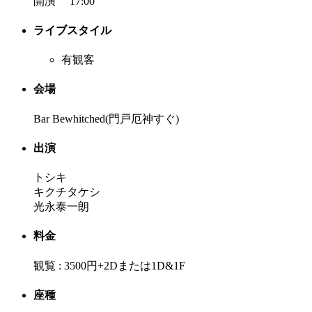
開演 17:00
ライブスタイル
有観客
会場
Bar Bewhitched(門戸厄神すぐ)
出演
トシキ
キクチタケシ
光永泰一朗
料金
観覧 : 3500円+2Dまたは1D&1F
座種