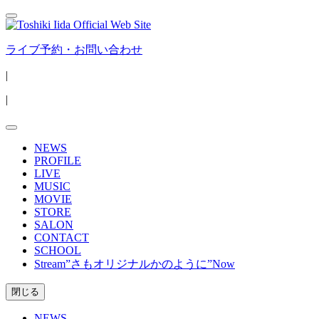
コ
ン
テ
ライブ予約・お問い合わせ
ン
ツ
|
へ
|
ス
キ
ッ
プ
NEWS
PROFILE
LIVE
MUSIC
MOVIE
STORE
SALON
CONTACT
SCHOOL
Stream”さもオリジナルかのように”Now
閉じる
NEWS